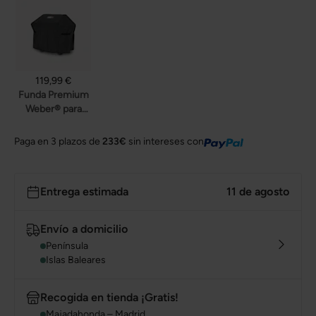
119,99 €
Funda Premium
Weber® para
Spirit (4
quemadores)
Paga en 3 plazos de
233€
sin intereses con
Entrega estimada
11 de agosto
Envío a domicilio
Península
Islas Baleares
Recogida en tienda ¡Gratis!
Majadahonda – Madrid