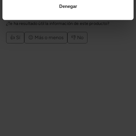
Denegar
Número de artículo:
11258400
¿Te ha resultado útil la información de este producto?
👍 Sí
😐 Más o menos
👎 No