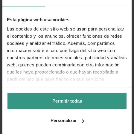
Uso recomendado: terrazas amplias, jardines,
espacios exteriores con almacenamiento
Esta página web usa cookies
Garantía: hasta 10 años en tapa y cuba contra
Las cookies de este sitio web se usan para personalizar
perforación por corrosión*
el contenido y los anuncios, ofrecer funciones de redes
sociales y analizar el tráfico. Además, compartimos
*La garantía no cubre el desgaste normal o el mal uso de
información sobre el uso que haga del sitio web con
la barbacoa.
nuestros partners de redes sociales, publicidad y análisis
web, quienes pueden combinarla con otra información
que les haya proporcionado o que hayan recopilado a
Más información
partir del uso que haya hecho de sus servicios.
Cuidados
Permitir todas
Categorías
Personalizar