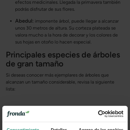
efectos medicinales. Llegada la primavera también
podrás disfrutar de sus flores.
Abedul:
imponente árbol, puede llegar a alcanzar
unos 30 metros de altura. Su corteza plateada se
valora mucho a la hora de decorar y los colores de
sus hojas en otoño lo hacen especial.
Principales especies de árboles
de gran tamaño
Si deseas conocer más ejemplares de árboles que
alcanzan un tamaño considerable, revisa la siguiente
lista:
Acacia baileyana (Mimosa)
Acacia cyanophylla (Acacia azul)
Consentimiento
Detalles
Acerca de las cookies