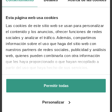
Acacia dealbata (Mimosa fina)
Acacia retinodes (Acacia verde)
Esta página web usa cookies
Acer negundo (Arce, Negundo)
Las cookies de este sitio web se usan para personalizar
el contenido y los anuncios, ofrecer funciones de redes
Acer pseudoplatanus (Arce blanco)
sociales y analizar el tráfico. Además, compartimos
información sobre el uso que haga del sitio web con
Aesculus hippocastanum (Castaño de Indias)
nuestros partners de redes sociales, publicidad y análisis
Ailanthus altissima (Ailanto)
web, quienes pueden combinarla con otra información
que les haya proporcionado o que hayan recopilado a
Alnus glutinosa (Aliso, Aliso negro, Alno)
partir del uso que haya hecho de sus servicios.
Betula alba (Abedul blanco)
Betula pendula (Abedul)
Permitir todas
Casuarina equisetifolia (Casuarina)
Personalizar
Catalpa bignonioides (Catalpa)