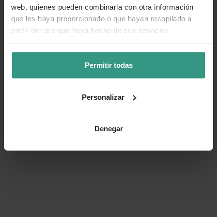
web, quienes pueden combinarla con otra información
Cuidados
que les haya proporcionado o que hayan recopilado a
partir del uso que haya hecho de sus servicios.
Categorías
Permitir todas
Número de artículo:
11041984
Personalizar
¿Te ha resultado útil la información de este producto?
Denegar
👍 Sí
😐 Más o menos
👎 No