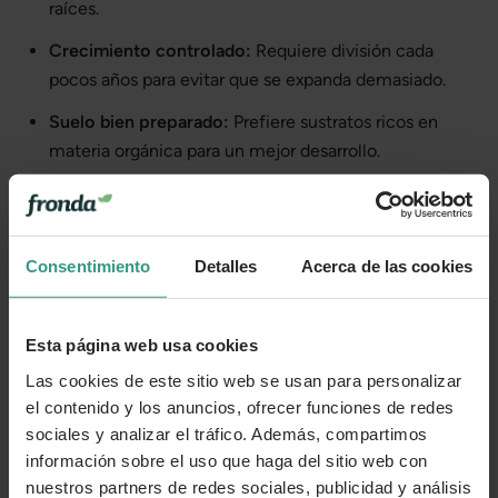
raíces.
Crecimiento controlado:
Requiere división cada
pocos años para evitar que se expanda demasiado.
Suelo bien preparado:
Prefiere sustratos ricos en
materia orgánica para un mejor desarrollo.
La
Saxifraga × arendsii
es una planta ornamental
imprescindible para quienes buscan
color, textura y
resistencia
en el jardín sin requerir un mantenimiento
Consentimiento
Detalles
Acerca de las cookies
complejo.
Cada planta es única
Esta página web usa cookies
Te enviamos las plantas en estado óptimo de crecimiento o
Las cookies de este sitio web se usan para personalizar
floración, en función de la estacionalidad. Por tanto, la
el contenido y los anuncios, ofrecer funciones de redes
planta que recibas puede variar levemente su apariencia
sociales y analizar el tráfico. Además, compartimos
con respecto a la de la foto.
información sobre el uso que haga del sitio web con
nuestros partners de redes sociales, publicidad y análisis