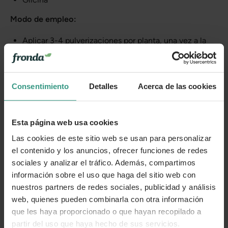
Modo de empleo:
Aplicar 3-4 pulverizaciones por planta, una vez a la
semana
Consentimiento
Detalles
Acerca de las cookies
Más información
Esta página web usa cookies
Cuidados
Las cookies de este sitio web se usan para personalizar
el contenido y los anuncios, ofrecer funciones de redes
Categorías
sociales y analizar el tráfico. Además, compartimos
información sobre el uso que haga del sitio web con
nuestros partners de redes sociales, publicidad y análisis
web, quienes pueden combinarla con otra información
Número de artículo:
11250518
que les haya proporcionado o que hayan recopilado a
partir del uso que haya hecho de sus servicios.
¿Te ha resultado útil la información de este producto?