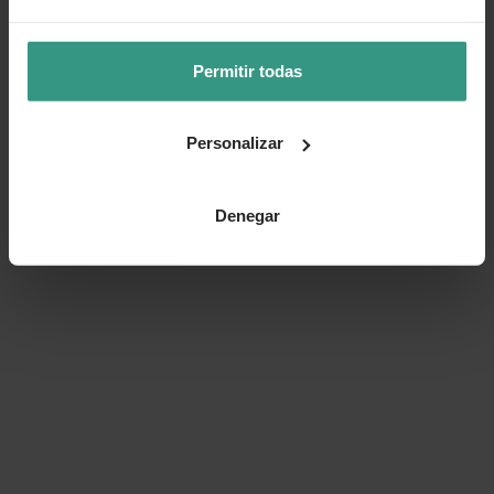
👍 Sí
😐 Más o menos
👎 No
Permitir todas
Personalizar
Denegar