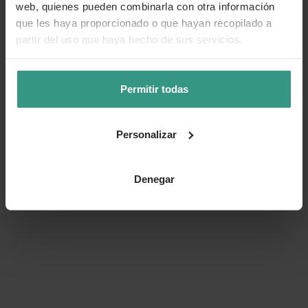
web, quienes pueden combinarla con otra información
que les haya proporcionado o que hayan recopilado a
Número de artículo:
11149044
partir del uso que haya hecho de sus servicios.
¿Te ha resultado útil la información de este producto?
Permitir todas
👍 Sí
😐 Más o menos
👎 No
Personalizar
Denegar