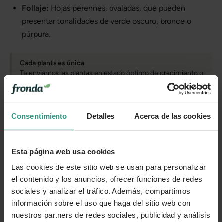
Follaje:
Hojas perennes, ovaladas, que pueden
presentar tonalidades de verde oscuro, bronce o
púrpura.
Cada planta es única
Te enviamos las plantas en estado óptimo de crecimiento o
floración, en función de la estacionalidad. Por tanto, la
planta que recibas puede variar levemente su apariencia
con respecto a la de la foto.
Consentimiento
Detalles
Acerca de las cookies
Más información
Esta página web usa cookies
Las cookies de este sitio web se usan para personalizar
Cuidados
el contenido y los anuncios, ofrecer funciones de redes
sociales y analizar el tráfico. Además, compartimos
información sobre el uso que haga del sitio web con
Categorías
nuestros partners de redes sociales, publicidad y análisis