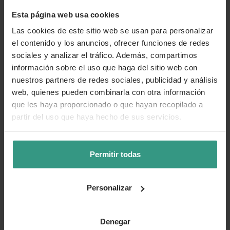
esencia de la Navidad con sencillez y estilo, aportando
Esta página web usa cookies
confort visual y un toque artesanal al hogar.
Las cookies de este sitio web se usan para personalizar
el contenido y los anuncios, ofrecer funciones de redes
sociales y analizar el tráfico. Además, compartimos
Más información
información sobre el uso que haga del sitio web con
nuestros partners de redes sociales, publicidad y análisis
Categorías
web, quienes pueden combinarla con otra información
que les haya proporcionado o que hayan recopilado a
partir del uso que haya hecho de sus servicios.
Número de artículo:
11260811
Permitir todas
¿Te ha resultado útil la información de este producto?
👍 Sí
😐 Más o menos
👎 No
Personalizar
Denegar