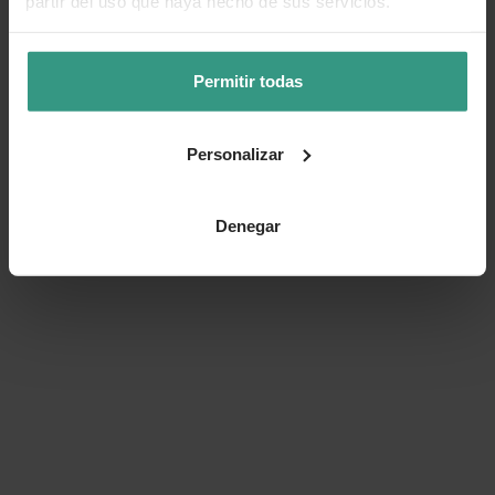
partir del uso que haya hecho de sus servicios.
¿Te ha resultado útil la información de este producto?
👍 Sí
😐 Más o menos
👎 No
Permitir todas
Personalizar
Denegar