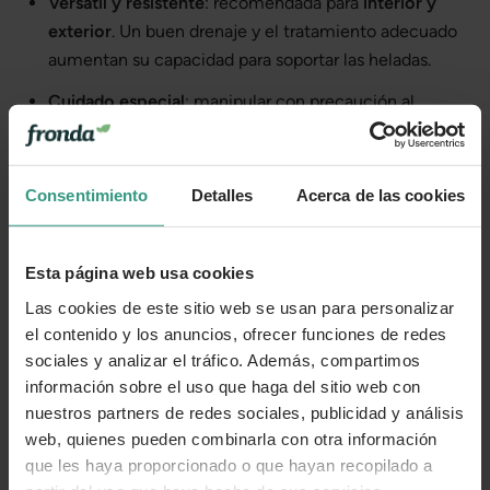
Versátil y resistente
: recomendada para
interior y
exterior
. Un buen drenaje y el tratamiento adecuado
aumentan su capacidad para soportar las heladas.
Cuidado especial
: manipular con precaución al
desembalar y desechar para evitar rayaduras.
Consentimiento
Detalles
Acerca de las cookies
Más información
Esta página web usa cookies
Cuidados
Las cookies de este sitio web se usan para personalizar
el contenido y los anuncios, ofrecer funciones de redes
Categorías
sociales y analizar el tráfico. Además, compartimos
información sobre el uso que haga del sitio web con
nuestros partners de redes sociales, publicidad y análisis
web, quienes pueden combinarla con otra información
Número de artículo:
11255038
que les haya proporcionado o que hayan recopilado a