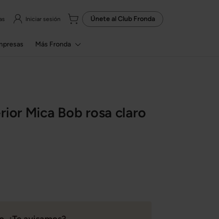
Únete al
Club Fronda
as
Iniciar sesión
mpresas
Más Fronda
rior Mica Bob rosa claro
. ¿Te avisamos?