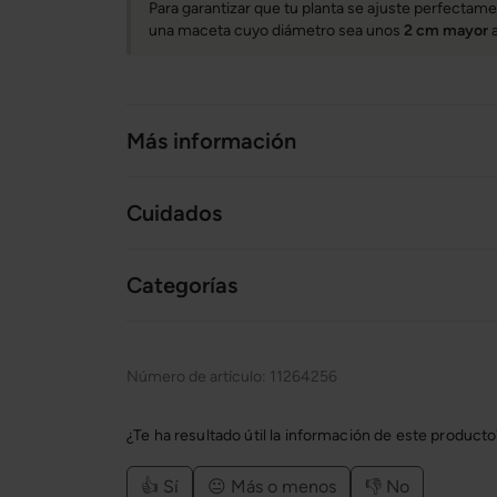
Para garantizar que tu planta se ajuste perfecta
una maceta cuyo diámetro sea unos
2 cm mayor
a
Más información
Cuidados
Categorías
Número de artículo:
11264256
¿Te ha resultado útil la información de este product
👍 Sí
😐 Más o menos
👎 No