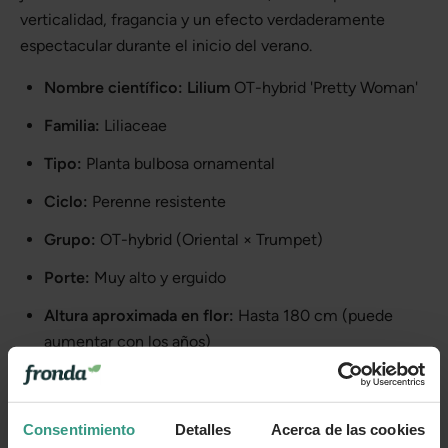
verticalidad, fragancia y un efecto verdaderamente
espectacular durante el inicio del verano.
Nombre científico:
Lilium
OT-hybrid 'Pretty Woman'
Familia:
Liliaceae
Tipo:
Planta bulbosa ornamental
Ciclo:
Perenne resistente
Grupo:
OT-hybrid (Oriental × Trumpet)
Porte:
Muy alto y erguido
Altura aproximada en flor:
Hasta 180 cm (puede
aumentar con los años)
Tipo de flor:
Flor grande en forma de trompeta
Color de la flor:
Blanco
Consentimiento
Detalles
Acerca de las cookies