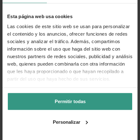
Fragancia:
Muy perfumada
Floración:
Inicio del verano
Esta página web usa cookies
Uso recomendado:
Jardín y flor cortada
Las cookies de este sitio web se usan para personalizar
el contenido y los anuncios, ofrecer funciones de redes
sociales y analizar el tráfico. Además, compartimos
Más información
información sobre el uso que haga del sitio web con
nuestros partners de redes sociales, publicidad y análisis
web, quienes pueden combinarla con otra información
Cuidados
que les haya proporcionado o que hayan recopilado a
partir del uso que haya hecho de sus servicios.
Categorías
Permitir todas
Número de artículo:
11241807
Personalizar
¿Te ha resultado útil la información de este producto?