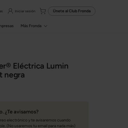
Únete al
Club Fronda
as
Iniciar sesión
mpresas
Más Fronda
r® Eléctrica Lumin
 negra
. ¿Te avisamos?
rreo electrónico y te avisaremos cuando
ble. (No usaremos tu email para nada más)