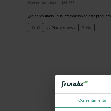
Número de artículo:
11261633
¿Te ha resultado útil la información de este product
👍 Sí
😐 Más o menos
👎 No
Consentimiento