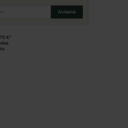
Avísame
 70 €*
días
tis