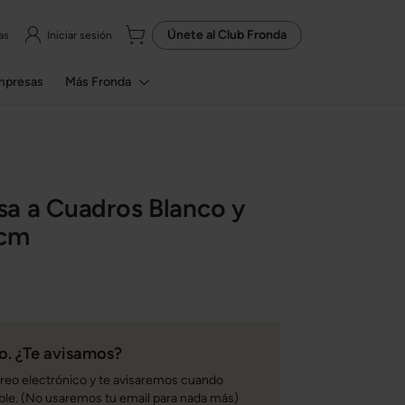
Únete al
Club Fronda
as
Iniciar sesión
mpresas
Más Fronda
a a Cuadros Blanco y
 cm
. ¿Te avisamos?
rreo electrónico y te avisaremos cuando
ble. (No usaremos tu email para nada más)