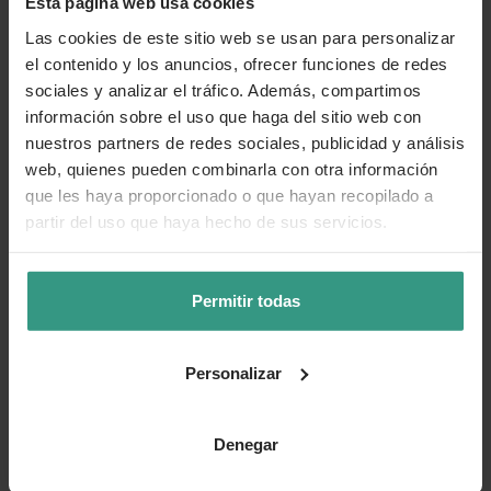
Esta página web usa cookies
Las cookies de este sitio web se usan para personalizar
Más información
el contenido y los anuncios, ofrecer funciones de redes
sociales y analizar el tráfico. Además, compartimos
información sobre el uso que haga del sitio web con
Categorías
nuestros partners de redes sociales, publicidad y análisis
web, quienes pueden combinarla con otra información
que les haya proporcionado o que hayan recopilado a
partir del uso que haya hecho de sus servicios.
Número de artículo:
11260692
¿Te ha resultado útil la información de este producto?
Permitir todas
👍 Sí
😐 Más o menos
👎 No
Personalizar
Denegar