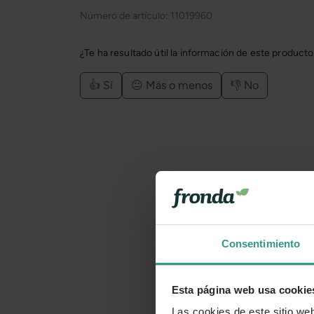
Número de artículo:
11019960
¿Te ha resultado útil la información de este product
👍 Sí
😐 Más o menos
👎 No
Consentimiento
Esta página web usa cookie
Las cookies de este sitio we