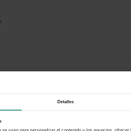
o?
Detalles
s
b se usan para personalizar el contenido y los anuncios, ofrecer