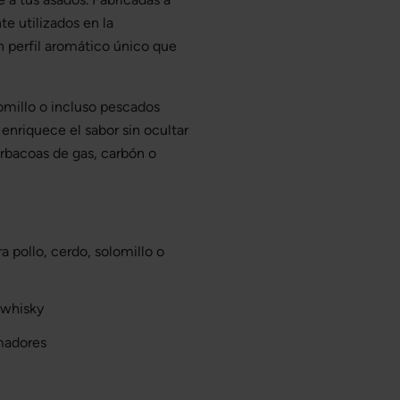
te utilizados en la
n perfil aromático único que
omillo o incluso pescados
nriquece el sabor sin ocultar
arbacoas de gas, carbón o
 pollo, cerdo, solomillo o
e whisky
madores