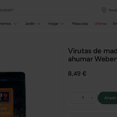
Tiend
mentos
Jardín
Hogar
Mascotas
Ofertas
E
Virutas de mad
ahumar Weber
8,49 €
1
Añadir 