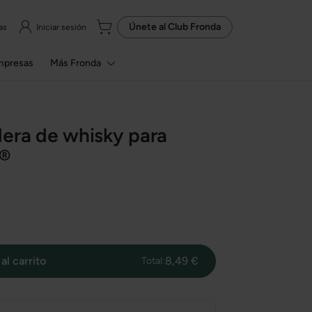
Únete al
Club Fronda
as
Iniciar sesión
mpresas
Más Fronda
era de whisky para
®
al carrito
8,49 €
Total: