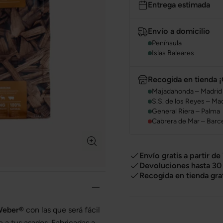
Entrega estimada
Envío a domicilio
Península
Islas Baleares
Recogida en tienda ¡
Majadahonda – Madrid
S.S. de los Reyes – Ma
General Riera – Palma
Cabrera de Mar – Barc
Envío gratis a partir de
Devoluciones hasta 30 
Recogida en tienda gra
eber®
con las que será fácil
 a tus asados. Fabricadas a