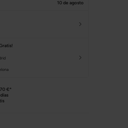
10 de agosto
Gratis!
drid
elona
 70 €*
días
tis