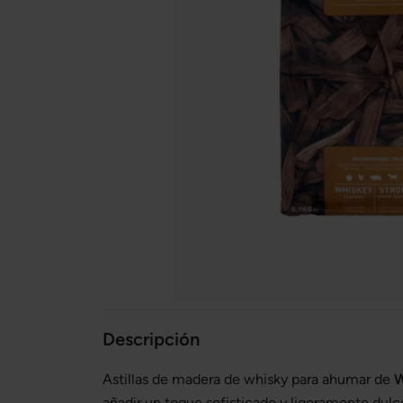
Descripción
Astillas de madera de whisky para ahumar de
W
añadir un toque sofisticado y ligeramente dulce