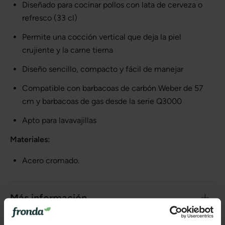
Diseñado para cocinar pollos con lata de cerveza o
refresco (33 cl)
Permite una cocción vertical que deja la piel
crujiente y la carne tierna
Diseño sencillo, compacto y fácil de manejar
Compatible con barbacoas de carbón Weber de 57
cm y barbacoas de gas desde la serie Q3000
Apto para lavavajillas
Materiales:
Acero cromado.
Más información