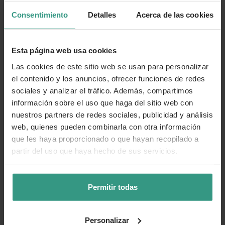
Cuidados
Consentimiento
Detalles
Acerca de las cookies
Número de artículo:
11070861
Esta página web usa cookies
Las cookies de este sitio web se usan para personalizar
¿Te ha resultado útil la información de este producto?
el contenido y los anuncios, ofrecer funciones de redes
sociales y analizar el tráfico. Además, compartimos
👍 Sí
😐 Más o menos
👎 No
información sobre el uso que haga del sitio web con
nuestros partners de redes sociales, publicidad y análisis
web, quienes pueden combinarla con otra información
que les haya proporcionado o que hayan recopilado a
partir del uso que haya hecho de sus servicios.
Permitir todas
Personalizar