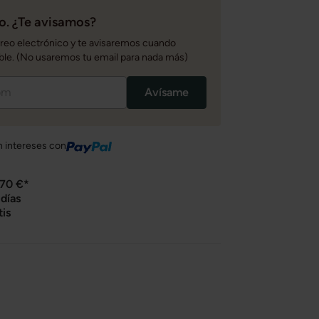
. ¿Te avisamos?
rreo electrónico y te avisaremos cuando
ble. (No usaremos tu email para nada más)
Avísame
n intereses con
 70 €*
días
tis