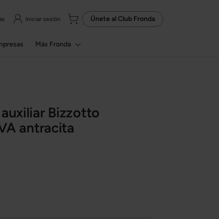
Únete al
Club Fronda
as
Iniciar sesión
mpresas
Más Fronda
auxiliar Bizzotto
 antracita