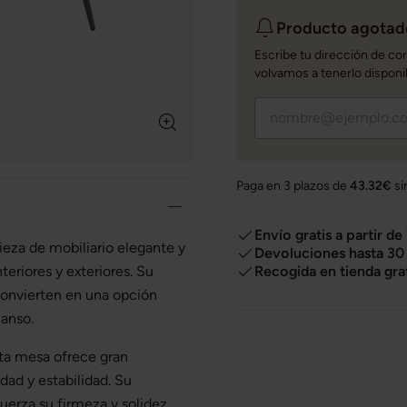
Producto agotado
Escribe tu dirección de co
volvamos a tenerlo disponi
Paga en 3 plazos de
43.32€
si
Envío gratis a partir de
ieza de mobiliario elegante y
Devoluciones hasta 30 
Recogida en tienda gra
eriores y exteriores. Su
convierten en una opción
canso.
sta mesa ofrece gran
dad y estabilidad. Su
fuerza su firmeza y solidez.