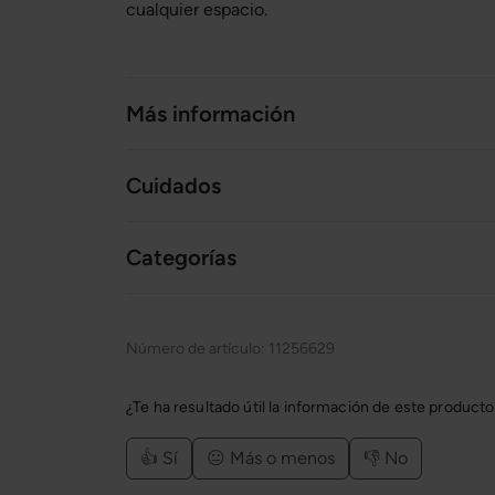
cualquier espacio.
Más información
Cuidados
Categorías
Número de artículo:
11256629
¿Te ha resultado útil la información de este product
👍 Sí
😐 Más o menos
👎 No