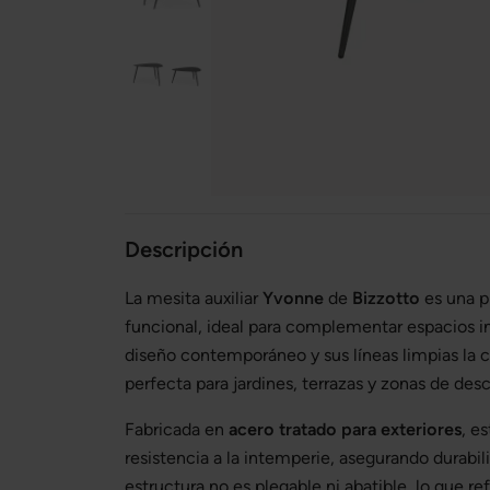
Descripción
La mesita auxiliar
Yvonne
de
Bizzotto
es una p
funcional, ideal para complementar espacios int
diseño contemporáneo y sus líneas limpias la 
perfecta para jardines, terrazas y zonas de des
Fabricada en
acero tratado para exteriores
, e
resistencia a la intemperie, asegurando durabili
estructura no es plegable ni abatible, lo que re