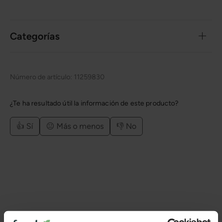
Categorías
Número de artículo:
11259830
¿Te ha resultado útil la información de este producto?
👍 Sí
😐 Más o menos
👎 No