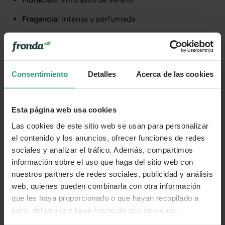
Fragancia:
Intensa y perfumada
Interés ornamental:
Muy alto, en jardín y flor cortada
Más información
Consentimiento
Detalles
Acerca de las cookies
Cuidados
Esta página web usa cookies
Las cookies de este sitio web se usan para personalizar
el contenido y los anuncios, ofrecer funciones de redes
Categorías
sociales y analizar el tráfico. Además, compartimos
información sobre el uso que haga del sitio web con
nuestros partners de redes sociales, publicidad y análisis
Número de artículo:
11266754
web, quienes pueden combinarla con otra información
que les haya proporcionado o que hayan recopilado a
¿Te ha resultado útil la información de este producto?
partir del uso que haya hecho de sus servicios.