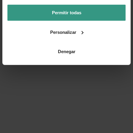
👍 Sí
😐 Más o menos
👎 No
Permitir todas
Personalizar
Denegar