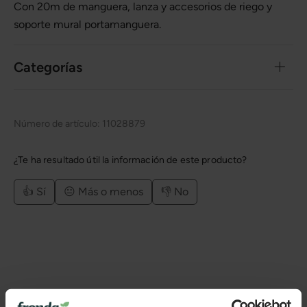
Con 20m de manguera, lanza y accesorios de riego y
soporte mural portamanguera.
Categorías
Número de artículo:
11028879
¿Te ha resultado útil la información de este producto?
👍 Sí
😐 Más o menos
👎 No